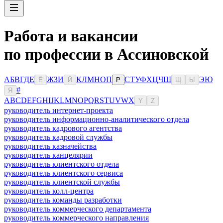
Работа и вакансии
по профессии в Ассиновской
А
Б
В
Г
Д
Е
Ж
З
И
К
Л
М
Н
О
П
С
Т
У
Ф
Х
Ц
Ч
Ш
Э
Ю
Ё
Й
Р
Щ
Ы
#
Я
A
B
C
D
E
F
G
H
I
J
K
L
M
N
O
P
Q
R
S
T
U
V
W
X
Y
Z
руководитель интернет-проекта
руководитель информационно-аналитического отдела
руководитель кадрового агентства
руководитель кадровой службы
руководитель казначейства
руководитель канцелярии
руководитель клиентского отдела
руководитель клиентского сервиса
руководитель клиентской службы
руководитель колл-центра
руководитель команды разработки
руководитель коммерческого департамента
руководитель коммерческого направления