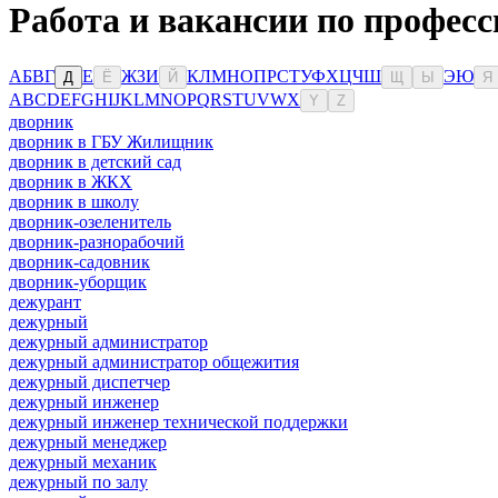
Работа и вакансии по професс
А
Б
В
Г
Е
Ж
З
И
К
Л
М
Н
О
П
Р
С
Т
У
Ф
Х
Ц
Ч
Ш
Э
Ю
Д
Ё
Й
Щ
Ы
Я
A
B
C
D
E
F
G
H
I
J
K
L
M
N
O
P
Q
R
S
T
U
V
W
X
Y
Z
дворник
дворник в ГБУ Жилищник
дворник в детский сад
дворник в ЖКХ
дворник в школу
дворник-озеленитель
дворник-разнорабочий
дворник-садовник
дворник-уборщик
дежурант
дежурный
дежурный администратор
дежурный администратор общежития
дежурный диспетчер
дежурный инженер
дежурный инженер технической поддержки
дежурный менеджер
дежурный механик
дежурный по залу