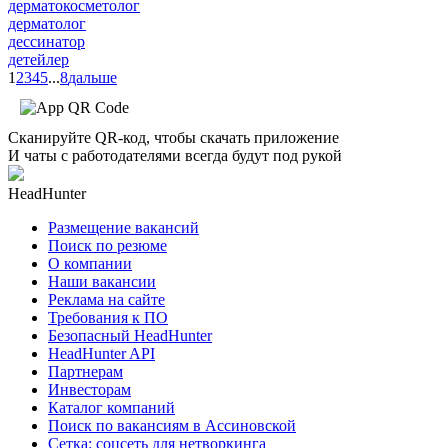
дерматокосметолог
дерматолог
дессинатор
детейлер
1
2
3
4
5
...
8
дальше
Сканируйте QR-код, чтобы скачать приложение
И чаты с работодателями всегда будут под рукой
HeadHunter
Размещение вакансий
Поиск по резюме
О компании
Наши вакансии
Реклама на сайте
Требования к ПО
Безопасный HeadHunter
HeadHunter API
Партнерам
Инвесторам
Каталог компаний
Поиск по вакансиям в Ассиновской
Сетка: соцсеть для нетворкинга