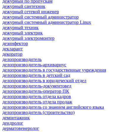
дежурный по пропускам
дежурный сантехник
дежурный сетевой инженер
дежурный системный администратор
дежурный системный администратор Linux
дежурный техник
дежурный электрик
дежурный электромонтер
дезинфектор
декларант
декоратор
делопроизводитель
делопроизводитель-архивариус
делопроизводитель в государственные учреждения
делопроизводитель в детский сад
делопроизводитель в юридический отдел
делопроизводитель-документовед
делопроизводитель-оператор ПК
делопроизводитель отдела кадров
делопроизводитель отдела продаж
делопроизводитель со знанием английского языка
делопроизводитель (строительство)
демонтажник
дендролог
дерматовенеролог