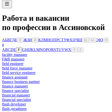
Работа и вакансии
по профессии в Ассиновской
А
Б
В
Г
Д
Е
Ж
З
И
К
Л
М
Н
О
П
Р
С
Т
У
Ф
Х
Ц
Ч
Ш
Э
Ю
Ё
Й
Щ
Ы
Я
#
A
B
C
D
E
G
H
I
J
K
L
M
N
O
P
Q
R
S
T
U
V
W
X
F
Y
Z
facility manager
F&B manager
field engineer
field force manager
field service engineer
finance assistant
finance business partner
finance manager
finance specialist
financial manager
financial specialist
flash developer
flash-дизайнер