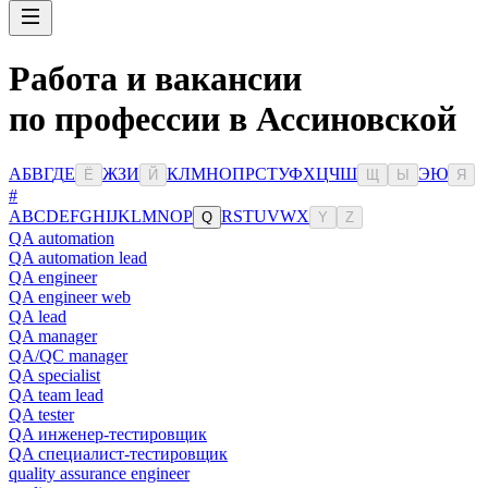
Работа и вакансии
по профессии в Ассиновской
А
Б
В
Г
Д
Е
Ж
З
И
К
Л
М
Н
О
П
Р
С
Т
У
Ф
Х
Ц
Ч
Ш
Э
Ю
Ё
Й
Щ
Ы
Я
#
A
B
C
D
E
F
G
H
I
J
K
L
M
N
O
P
R
S
T
U
V
W
X
Q
Y
Z
QA automation
QA automation lead
QA engineer
QA engineer web
QA lead
QA manager
QA/QC manager
QA specialist
QA team lead
QA tester
QA инженер-тестировщик
QA специалист-тестировщик
quality assurance engineer