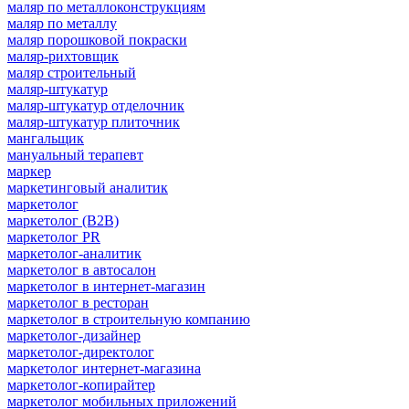
маляр по металлоконструкциям
маляр по металлу
маляр порошковой покраски
маляр-рихтовщик
маляр строительный
маляр-штукатур
маляр-штукатур отделочник
маляр-штукатур плиточник
мангальщик
мануальный терапевт
маркер
маркетинговый аналитик
маркетолог
маркетолог (B2B)
маркетолог PR
маркетолог-аналитик
маркетолог в автосалон
маркетолог в интернет-магазин
маркетолог в ресторан
маркетолог в строительную компанию
маркетолог-дизайнер
маркетолог-директолог
маркетолог интернет-магазина
маркетолог-копирайтер
маркетолог мобильных приложений