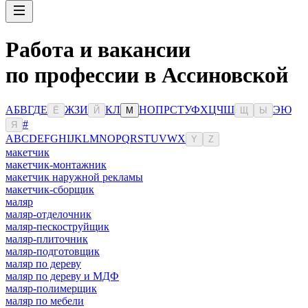
Работа и вакансии
по профессии в Ассиновской
А
Б
В
Г
Д
Е
Ж
З
И
К
Л
Н
О
П
Р
С
Т
У
Ф
Х
Ц
Ч
Ш
Э
Ю
Ё
Й
М
Щ
Ы
#
Я
A
B
C
D
E
F
G
H
I
J
K
L
M
N
O
P
Q
R
S
T
U
V
W
X
Y
Z
макетчик
макетчик-монтажник
макетчик наружной рекламы
макетчик-сборщик
маляр
маляр-отделочник
маляр-пескоструйщик
маляр-плиточник
маляр-подготовщик
маляр по дереву
маляр по дереву и МДФ
маляр-полимерщик
маляр по мебели