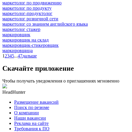
маркетолог по продвижению
маркетолог по продукту
маркетолог-продуктолог
маркетолог розничной сети
маркетолог со знанием английского языка
маркетолог стажер
маркировщик
маркировщик на склад
маркировщик-стикеровщик
маркировщица
1
2
3
4
5
...
47
дальше
Скачайте приложение
Чтобы получать уведомления о приглашениях мгновенно
HeadHunter
Размещение вакансий
Поиск по резюме
О компании
Наши вакансии
Реклама на сайте
Требования к ПО