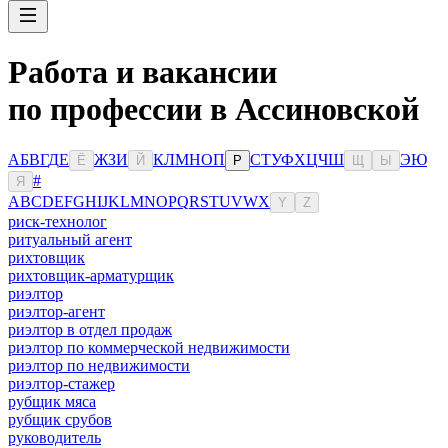
Работа и вакансии
по профессии в Ассиновской
А
Б
В
Г
Д
Е
Ж
З
И
К
Л
М
Н
О
П
С
Т
У
Ф
Х
Ц
Ч
Ш
Э
Ю
Ё
Й
Р
Щ
Ы
#
Я
A
B
C
D
E
F
G
H
I
J
K
L
M
N
O
P
Q
R
S
T
U
V
W
X
Y
Z
риск-технолог
ритуальный агент
рихтовщик
рихтовщик-арматурщик
риэлтор
риэлтор-агент
риэлтор в отдел продаж
риэлтор по коммерческой недвижимости
риэлтор по недвижимости
риэлтор-стажер
рубщик мяса
рубщик срубов
руководитель