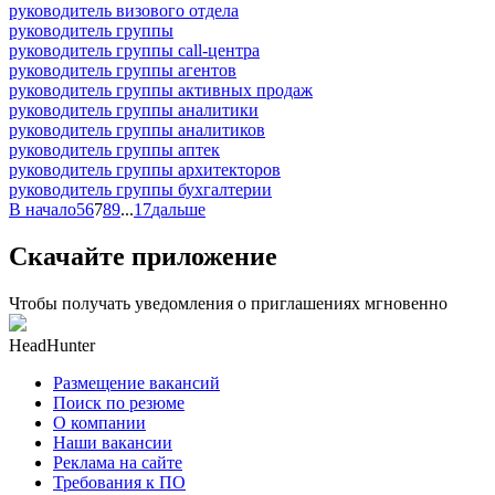
руководитель визового отдела
руководитель группы
руководитель группы call-центра
руководитель группы агентов
руководитель группы активных продаж
руководитель группы аналитики
руководитель группы аналитиков
руководитель группы аптек
руководитель группы архитекторов
руководитель группы бухгалтерии
В начало
5
6
7
8
9
...
17
дальше
Скачайте приложение
Чтобы получать уведомления о приглашениях мгновенно
HeadHunter
Размещение вакансий
Поиск по резюме
О компании
Наши вакансии
Реклама на сайте
Требования к ПО