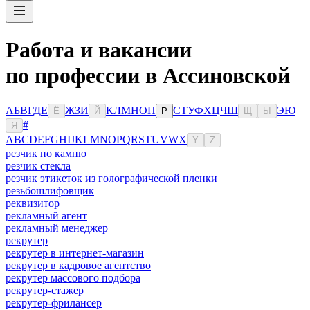
Работа и вакансии
по профессии в Ассиновской
А
Б
В
Г
Д
Е
Ж
З
И
К
Л
М
Н
О
П
С
Т
У
Ф
Х
Ц
Ч
Ш
Э
Ю
Ё
Й
Р
Щ
Ы
#
Я
A
B
C
D
E
F
G
H
I
J
K
L
M
N
O
P
Q
R
S
T
U
V
W
X
Y
Z
резчик по камню
резчик стекла
резчик этикеток из голографической пленки
резьбошлифовщик
реквизитор
рекламный агент
рекламный менеджер
рекрутер
рекрутер в интернет-магазин
рекрутер в кадровое агентство
рекрутер массового подбора
рекрутер-стажер
рекрутер-фрилансер