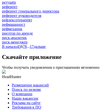
ретушёр
референт
референт генерального директора
референт руководителя
рефлексотерапевт
рефмашинист
рефмеханик
риелтор по аренде
риск-аналитик
риск-менеджер
В начало
4
5
6
7
8
...
17
дальше
Скачайте приложение
Чтобы получать уведомления о приглашениях мгновенно
HeadHunter
Размещение вакансий
Поиск по резюме
О компании
Наши вакансии
Реклама на сайте
Требования к ПО