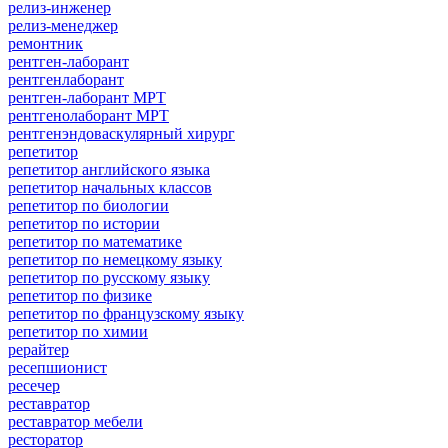
релиз-инженер
релиз-менеджер
ремонтник
рентген-лаборант
рентгенлаборант
рентген-лаборант МРТ
рентгенолаборант МРТ
рентгенэндоваскулярный хирург
репетитор
репетитор английского языка
репетитор начальных классов
репетитор по биологии
репетитор по истории
репетитор по математике
репетитор по немецкому языку
репетитор по русскому языку
репетитор по физике
репетитор по французскому языку
репетитор по химии
рерайтер
ресепшионист
ресечер
реставратор
реставратор мебели
ресторатор