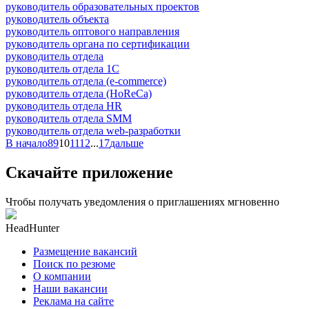
руководитель образовательных проектов
руководитель объекта
руководитель оптового направления
руководитель органа по сертификации
руководитель отдела
руководитель отдела 1С
руководитель отдела (e-commerce)
руководитель отдела (HoReCa)
руководитель отдела HR
руководитель отдела SMM
руководитель отдела web-разработки
В начало
8
9
10
11
12
...
17
дальше
Скачайте приложение
Чтобы получать уведомления о приглашениях мгновенно
HeadHunter
Размещение вакансий
Поиск по резюме
О компании
Наши вакансии
Реклама на сайте