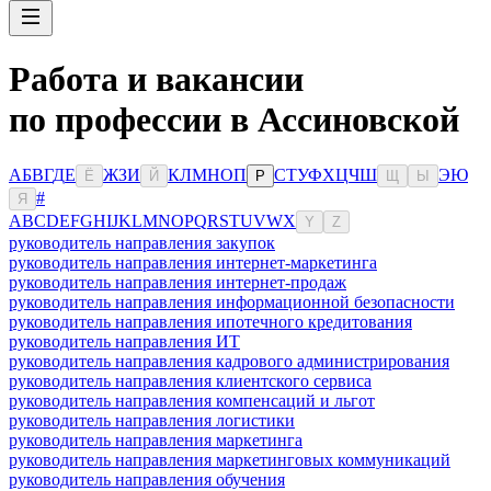
Работа и вакансии
по профессии в Ассиновской
А
Б
В
Г
Д
Е
Ж
З
И
К
Л
М
Н
О
П
С
Т
У
Ф
Х
Ц
Ч
Ш
Э
Ю
Ё
Й
Р
Щ
Ы
#
Я
A
B
C
D
E
F
G
H
I
J
K
L
M
N
O
P
Q
R
S
T
U
V
W
X
Y
Z
руководитель направления закупок
руководитель направления интернет-маркетинга
руководитель направления интернет-продаж
руководитель направления информационной безопасности
руководитель направления ипотечного кредитования
руководитель направления ИТ
руководитель направления кадрового администрирования
руководитель направления клиентского сервиса
руководитель направления компенсаций и льгот
руководитель направления логистики
руководитель направления маркетинга
руководитель направления маркетинговых коммуникаций
руководитель направления обучения