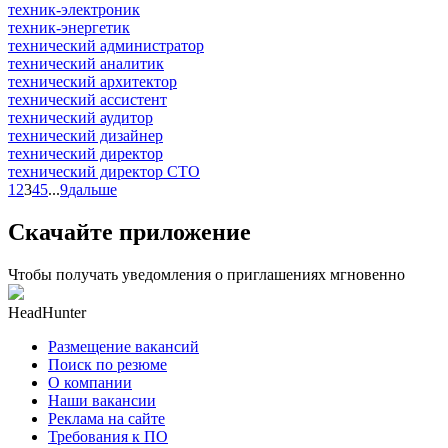
техник-электроник
техник-энергетик
технический администратор
технический аналитик
технический архитектор
технический ассистент
технический аудитор
технический дизайнер
технический директор
технический директор CTO
1
2
3
4
5
...
9
дальше
Скачайте приложение
Чтобы получать уведомления о приглашениях мгновенно
HeadHunter
Размещение вакансий
Поиск по резюме
О компании
Наши вакансии
Реклама на сайте
Требования к ПО