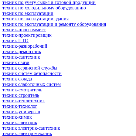
техник по учету сырья и готовой продукции
техник по холодильному оборудованию
техник по эксплуатации
техник по эксплуатации здания
техник по эксплуатации и ремонту оборудования
техник-программист
техник-проектировщик
техник ПТО
техник-разнорабочий
техник-ремонтник
техник-сантехник
техник связи
техник сервисной службы
техник систем безопасности
техник склада
техник слаботочных систем
техник-смотритель
техник-строитель
техник-теплотехник
техник-технолог
техник-универсал
техник-химик
техник-электрик
техник электрик-сантехник
техник-электромеханик