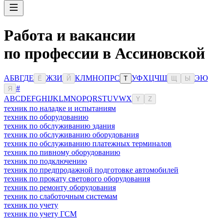
Работа и вакансии
по профессии в Ассиновской
А
Б
В
Г
Д
Е
Ж
З
И
К
Л
М
Н
О
П
Р
С
У
Ф
Х
Ц
Ч
Ш
Э
Ю
Ё
Й
Т
Щ
Ы
#
Я
A
B
C
D
E
F
G
H
I
J
K
L
M
N
O
P
Q
R
S
T
U
V
W
X
Y
Z
техник по наладке и испытаниям
техник по оборудованию
техник по обслуживанию здания
техник по обслуживанию оборудования
техник по обслуживанию платежных терминалов
техник по пивному оборудованию
техник по подключению
техник по предпродажной подготовке автомобилей
техник по прокату светового оборудования
техник по ремонту оборудования
техник по слаботочным системам
техник по учету
техник по учету ГСМ