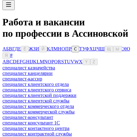
Работа и вакансии
по профессии в Ассиновской
А
Б
В
Г
Д
Е
Ж
З
И
К
Л
М
Н
О
П
Р
Т
У
Ф
Х
Ц
Ч
Ш
Э
Ю
Ё
Й
С
Щ
Ы
#
Я
A
B
C
D
E
F
G
H
I
J
K
L
M
N
O
P
Q
R
S
T
U
V
W
X
Y
Z
специалист казначейства
специалист канцелярии
специалист-кассир
специалист клиентского отдела
специалист клиентского сервиса
специалист клиентской поддержки
специалист клиентской службы
специалист коммерческого отдела
специалист коммерческой службы
специалист-консультант
специалист консультант 1С
специалист контактного центра
специалист контрактной службы