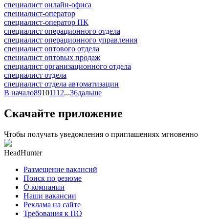
специалист онлайн-офиса
специалист-оператор
специалист-оператор ПК
специалист операционного отдела
специалист операционного управления
специалист оптового отдела
специалист оптовых продаж
специалист организационного отдела
специалист отдела
специалист отдела автоматизации
В начало
8
9
10
11
12
...
36
дальше
Скачайте приложение
Чтобы получать уведомления о приглашениях мгновенно
HeadHunter
Размещение вакансий
Поиск по резюме
О компании
Наши вакансии
Реклама на сайте
Требования к ПО