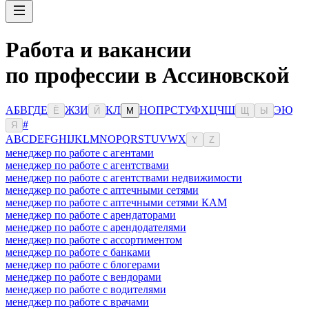
Работа и вакансии
по профессии в Ассиновской
А
Б
В
Г
Д
Е
Ж
З
И
К
Л
Н
О
П
Р
С
Т
У
Ф
Х
Ц
Ч
Ш
Э
Ю
Ё
Й
М
Щ
Ы
#
Я
A
B
C
D
E
F
G
H
I
J
K
L
M
N
O
P
Q
R
S
T
U
V
W
X
Y
Z
менеджер по работе с агентами
менеджер по работе с агентствами
менеджер по работе с агентствами недвижимости
менеджер по работе с аптечными сетями
менеджер по работе с аптечными сетями КАМ
менеджер по работе с арендаторами
менеджер по работе с арендодателями
менеджер по работе с ассортиментом
менеджер по работе с банками
менеджер по работе с блогерами
менеджер по работе с вендорами
менеджер по работе с водителями
менеджер по работе с врачами