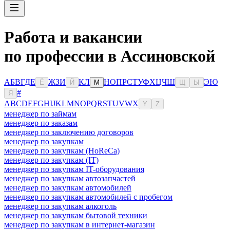
Работа и вакансии
по профессии в Ассиновской
А
Б
В
Г
Д
Е
Ж
З
И
К
Л
Н
О
П
Р
С
Т
У
Ф
Х
Ц
Ч
Ш
Э
Ю
Ё
Й
М
Щ
Ы
#
Я
A
B
C
D
E
F
G
H
I
J
K
L
M
N
O
P
Q
R
S
T
U
V
W
X
Y
Z
менеджер по займам
менеджер по заказам
менеджер по заключению договоров
менеджер по закупкам
менеджер по закупкам (HoReCa)
менеджер по закупкам (IT)
менеджер по закупкам IT-оборудования
менеджер по закупкам автозапчастей
менеджер по закупкам автомобилей
менеджер по закупкам автомобилей с пробегом
менеджер по закупкам алкоголь
менеджер по закупкам бытовой техники
менеджер по закупкам в интернет-магазин