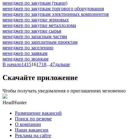
менеджер по закупкам (ткани)
менеджер по закупкам торгового оборудования
менеджер по закупкам электронных компонентов
менеджер по закупке зерновых
менеджер по закупке металлолома
менеджер по закупке сырья
менеджер по запасным частям
менеджер по зарплатным проектам
менеджер по заселению
менеджер по заявкам
менеджер по звонкам
В начало
14
15
16
17
18
...
47
дальше
Скачайте приложение
Чтобы получать уведомления о приглашениях мгновенно
HeadHunter
Размещение вакансий
Поиск по резюме
О компании
Наши вакансии
Реклама на сайте