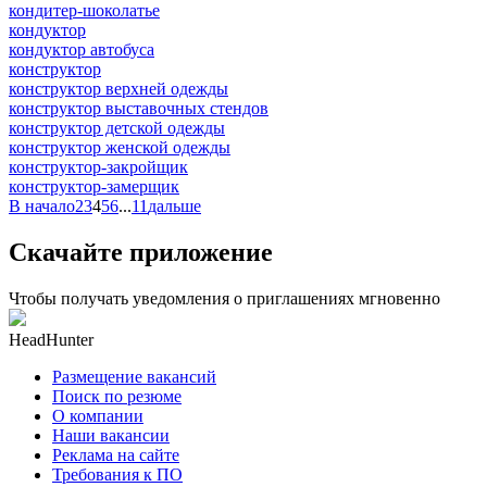
кондитер-шоколатье
кондуктор
кондуктор автобуса
конструктор
конструктор верхней одежды
конструктор выставочных стендов
конструктор детской одежды
конструктор женской одежды
конструктор-закройщик
конструктор-замерщик
В начало
2
3
4
5
6
...
11
дальше
Скачайте приложение
Чтобы получать уведомления о приглашениях мгновенно
HeadHunter
Размещение вакансий
Поиск по резюме
О компании
Наши вакансии
Реклама на сайте
Требования к ПО