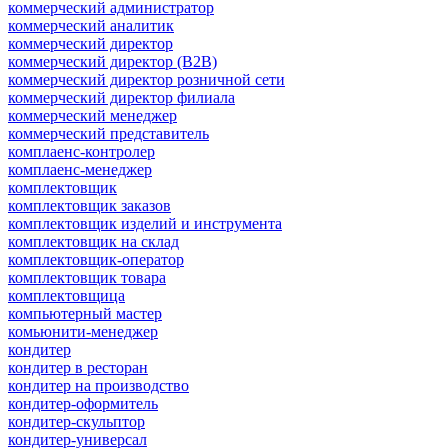
коммерческий администратор
коммерческий аналитик
коммерческий директор
коммерческий директор (B2B)
коммерческий директор розничной сети
коммерческий директор филиала
коммерческий менеджер
коммерческий представитель
комплаенс-контролер
комплаенс-менеджер
комплектовщик
комплектовщик заказов
комплектовщик изделий и инструмента
комплектовщик на склад
комплектовщик-оператор
комплектовщик товара
комплектовщица
компьютерный мастер
комьюнити-менеджер
кондитер
кондитер в ресторан
кондитер на производство
кондитер-оформитель
кондитер-скульптор
кондитер-универсал