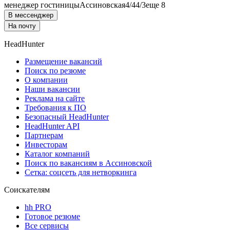
менеджер гостиницы
Ассиновская
4/4
4/3
еще 8
В мессенджер
На почту
HeadHunter
Размещение вакансий
Поиск по резюме
О компании
Наши вакансии
Реклама на сайте
Требования к ПО
Безопасный HeadHunter
HeadHunter API
Партнерам
Инвесторам
Каталог компаний
Поиск по вакансиям в Ассиновской
Сетка: соцсеть для нетворкинга
Соискателям
hh PRO
Готовое резюме
Все сервисы