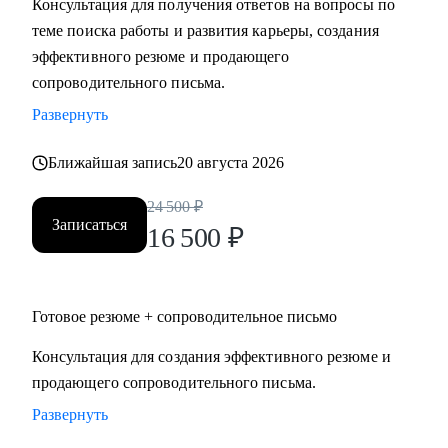
Консультация для получения ответов на вопросы по
теме поиска работы и развития карьеры, создания
Кому могу помочь:
эффективного резюме и продающего
Специалистам и руководителям из следующих сфер:
сопроводительного письма.
• hr
Развернуть
• карьерного консультирования
• продаж
Ближайшая запись
20 августа 2026
• проектного менеджмента
• маркетинга
24 500
₽
Записаться
• аналитики
16 500
₽
• финансов
• закупок
• логистики
Готовое резюме + сопроводительное письмо
• АХО и пр.
Консультация для создания эффективного резюме и
продающего сопроводительного письма.
Я помогу вам, даже если вы:
• несколько лет не работали;
Развернуть
• совсем без опыта работы;