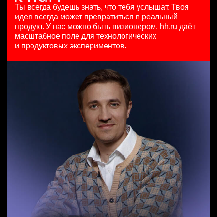
HeadHunter::Коммерческий департамент
29 июл. 2026
Ярославль
Ты всегда будешь знать, что тебя услышат.
Твоя
20 июл. 2026
з/п не указана
идея всегда может превратиться в реальный
Младший SEO специалист
з/п не указана
Москва
продукт.
У нас можно быть визионером. hh.ru даёт
Менеджер по продажам в сегменте малого и среднего
HeadHunter::Департамент маркетинга
Ярославль
масштабное поле для технологических
бизнеса
10 июл. 2026
и продуктовых экспериментов.
HeadHunter::Телефонные продажи
з/п не указана
Key Account Manager (EdTech)
5 авг. 2026
Москва
HeadHunter::Коммерческий департамент
111800 - 186500 ₽
4 авг. 2026
Ярославль
150000 ₽
Ярославль