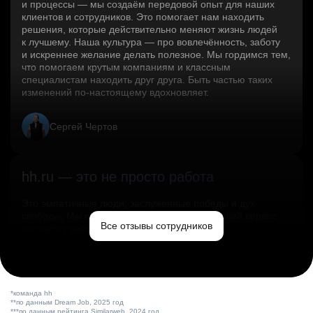
и процессы — мы создаём передовой опыт для наших
клиентов и сотрудников. Это помогает нам находить
решения, которые действительно меняют жизнь людей
к лучшему. Наша культура — про вовлечённость, заботу
и искреннее желание делать полезное. Мы гордимся тем,
что помогаем крутым компаниям и классным
специалистам находить друг друга. Быть частью таких
изменений по‑настоящему вдохновляет.
Сергей Чертов
hh.ru — это не просто работа
Это эмпатичные люди, заслуженные победы и дух
свободы. Мы помогаем миру и создаём лучший сервис
Все отзывы сотрудников
по поиску работы в стране.
Ольга Емельянова
*команда hh
**по данным Dream Job, 2025 год
***по данным рейтинга Similarweb, 2024 год