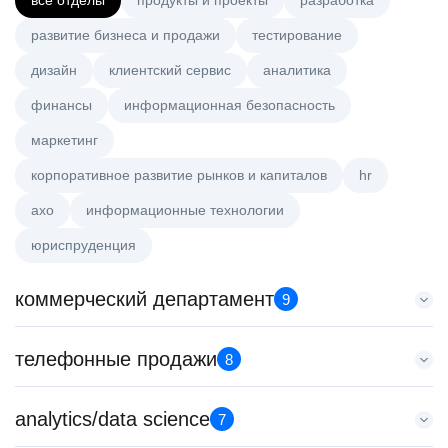
все отделы
продукты и проекты
разработка
развитие бизнеса и продажи
тестирование
дизайн
клиентский сервис
аналитика
финансы
информационная безопасность
маркетинг
корпоративное развитие рынков и капиталов
hr
axo
информационные технологии
юриспруденция
коммерческий департамент
9
Тренер по развитию компетенций продаж
телефонные продажи
8
HeadHunter::Коммерческий департамент
21 июл. 2026
Менеджер по продажам B2B
analytics/data science
з/п не указана
7
HeadHunter::Телефонные продажи
Санкт-Петербург