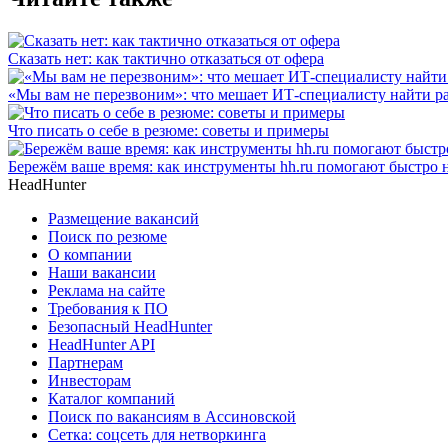
Сказать нет: как тактично отказаться от офера
«Мы вам не перезвоним»: что мешает ИТ-специалисту найти р
Что писать о себе в резюме: советы и примеры
Бережём ваше время: как инструменты hh.ru помогают быстро 
HeadHunter
Размещение вакансий
Поиск по резюме
О компании
Наши вакансии
Реклама на сайте
Требования к ПО
Безопасный HeadHunter
HeadHunter API
Партнерам
Инвесторам
Каталог компаний
Поиск по вакансиям в Ассиновской
Сетка: соцсеть для нетворкинга