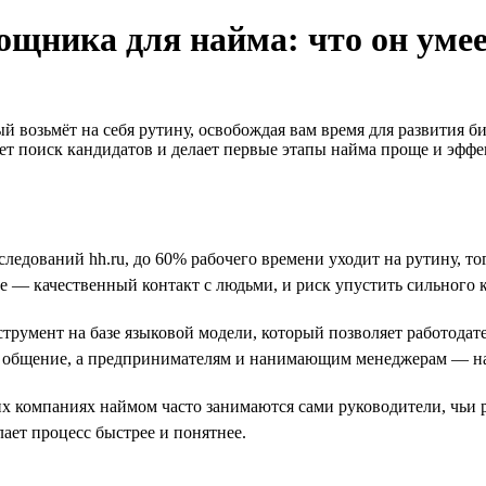
щника для найма: что он уме
 возьмёт на себя рутину, освобождая вам время для развития би
ет поиск кандидатов и делает первые этапы найма проще и эффе
сследований hh.ru, до 60% рабочего времени уходит на рутину, т
ое — качественный контакт с людьми, и риск упустить сильного
румент на базе языковой модели, который позволяет работодате
е общение, а предпринимателям и нанимающим менеджерам — на 
ших компаниях наймом часто занимаются сами руководители, чь
лает процесс быстрее и понятнее.