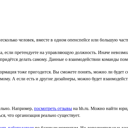
несколько человек, вместе в одном опенспейсе или большую част
а, если претендуете на управляющую должность. Иначе невозмо
о придётся делать самому. Данные о взаимодействии команды пом
ормация тоже пригодится. Вы сможете понять, можно ли будет со
ому. А если есть и другие дизайнеры, можно будет взаимодейств
ельно. Например,
посмотреть отзывы
на hh.ru. Можно найти юри
я, что организация реально существует.
ить работодателя
по базовым моментам. Но дополнительные данн