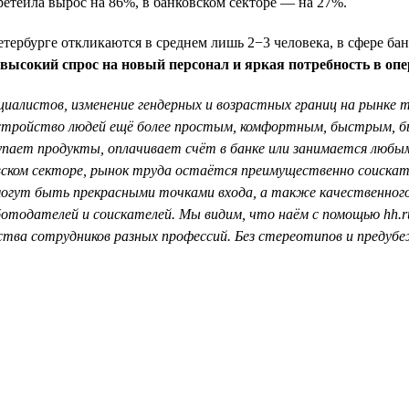
ретейла вырос на 86%, в банковском секторе — на 27%.
ербурге откликаются в среднем лишь 2−3 человека, в сфере бан
высокий спрос на новый персонал и яркая потребность в оп
циалистов, изменение гендерных и возрастных границ на рынке
устройство людей ещё более простым, комфортным, быстрым, б
покупает продукты, оплачивает счёт в банке или занимается люб
ковском секторе, рынок труда остаётся преимущественно соиска
огут быть прекрасными точками входа, а также качественного 
тодателей и соискателей. Мы видим, что наём с помощью hh.ru
ства сотрудников разных профессий. Без стереотипов и предуб