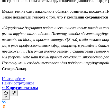
по сравнению с показателями двухгодичной давности, в сфере 
Между тем на одну вакансию в области розничных продаж в Пет
Такие показатели говорят о том, что
у компаний сохраняются 
«Усугубление дефицита работников и числа новых молодых спе
рынка труда с нами надолго. Поэтому, чтобы сделать трудо
не заходя на hh.ru, а просто сканируя QR-код, когда человек 
Да, в ряде профессиональных сфер, например в ретейле и бан
предложений. При этом именно ретейл и финансовый сектор м
мы уверены, что наш новый проект объединит множество рабо
Поэтому мы и создаём технологии для подбора и трудоустрой
Северо-Запад
.
Найти работу
Найти сотрудников
↩
К другим статьям
2