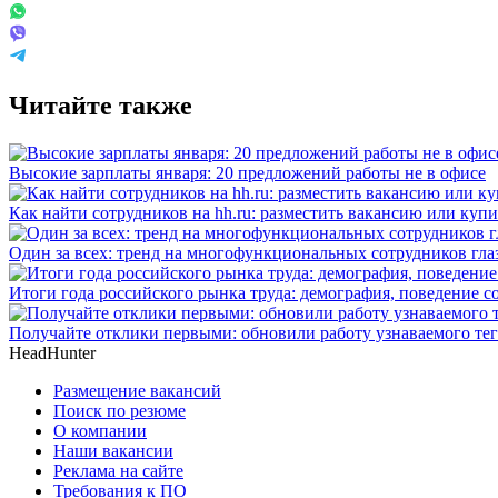
Читайте также
Высокие зарплаты января: 20 предложений работы не в офисе
Как найти сотрудников на hh.ru: разместить вакансию или купи
Один за всех: тренд на многофункциональных сотрудников гла
Итоги года российского рынка труда: демография, поведение с
Получайте отклики первыми: обновили работу узнаваемого тег
HeadHunter
Размещение вакансий
Поиск по резюме
О компании
Наши вакансии
Реклама на сайте
Требования к ПО