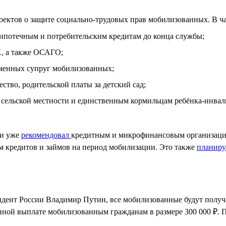
роектов о защите социально-трудовых прав мобилизованных. В ч
ипотечным и потребительским кредитам до конца службы;
Х, а также ОСАГО;
ременных супруг мобилизованных;
ство, родительской платы за детский сад;
 сельской местности и единственным кормильцам ребёнка-инвал
ии уже
рекомендовал
кредитным и микрофинансовым организация
м кредитов и займов на период мобилизации. Это также
планир
дент России Владимир Путин, все мобилизованные будут получа
нной выплате мобилизованным гражданам в размере 300 000 ₽. 