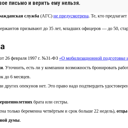
вое письмо и верить ему нельзя.
ражданская служба
(АГС)
не предусмотрена
. Те, кто предлага
 сержантов призывают до 35 лет, младших офицеров — до 50, ст
ка
 от 26 февраля 1997 г. №31-ФЗ
«О мобилизационной подготовке 
ки
. Уточнить, есть ли у компании возможность бронировать работ
к до 6 месяцев.
сли других опекунов нет. Это право надо подтвердить удостове
вершеннолетних
брата или сестры.
ена только беременна четвёртым и срок больше 22 недель),
отцы
нной думы
.