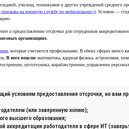
олледжей, училищ, техникумов и других учреждений среднего пр
от призыва на военную службу по мобилизации»
). Условие — сту
ацию.
ние о предоставлении отсрочки для сотрудников аккредитован
ансовых организациях
.
вязи
, которые считаются профильными. В обеих сферах много 
ок.
В него вошли:
математика, ядерная физика, астрономия, хим
ётостроение, оптотехника, кораблестроение, управление персонал
щий условиям предоставления отсрочки, но вам пр
тодателем (или заверенную копию);
ого высшего образования;
ой аккредитации работодателя в сфере ИТ (заверьт