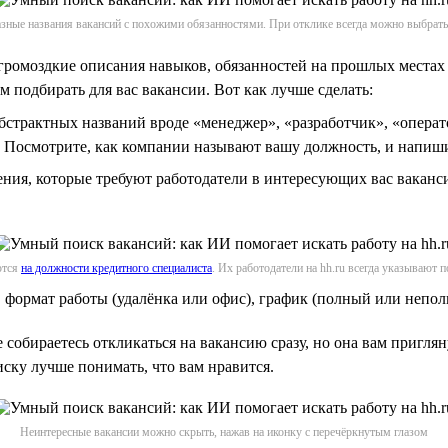
зные названия вакансий с похожими обязанностями. При отклике всегда можно выбрать
громоздкие описания навыков, обязанностей на прошлых местах
 подбирать для вас вакансии. Вот как лучше сделать:
абстрактных названий вроде «менеджер», «разработчик», «опера
 Посмотрите, как компании называют вашу должность, и напиши
ения, которые требуют работодатели в интересующих вас ваканс
ются
на должности кредитного специалиста
. Их работодатели на hh.ru всегда указывают 
формат работы (удалёнка или офис), график (полный или неполн
 собираетесь откликаться на вакансию сразу, но она вам пригляну
иску лучше понимать, что вам нравится.
Неинтересные вакансии можно скрыть, нажав на иконку с перечёркнутым глазом